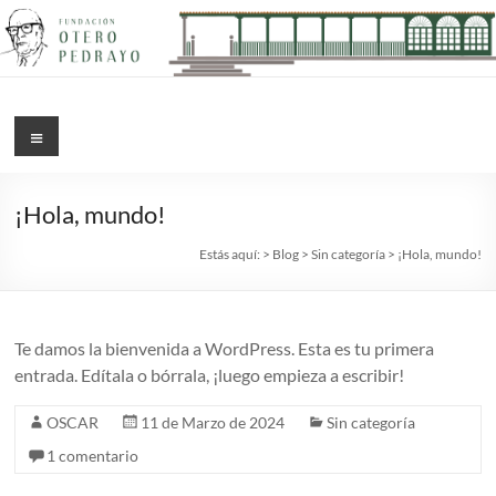
Saltar
ao
contido
Menú
¡Hola, mundo!
Estás aquí:
>
Blog
>
Sin categoría
>
¡Hola, mundo!
Te damos la bienvenida a WordPress. Esta es tu primera
entrada. Edítala o bórrala, ¡luego empieza a escribir!
OSCAR
11 de Marzo de 2024
Sin categoría
1 comentario